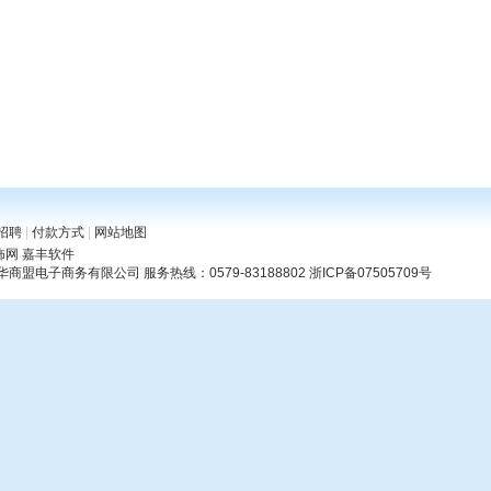
招聘
|
付款方式
|
网站地图
饰网
嘉丰软件
华商盟电子商务有限公司
服务热线：0579-83188802
浙ICP备07505709号